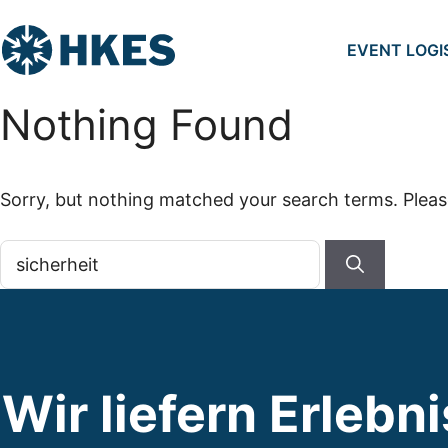
Skip
to
EVENT LOGI
content
Nothing Found
Sorry, but nothing matched your search terms. Pleas
Search
for:
Wir liefern Erlebn